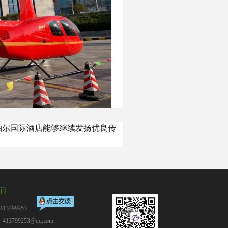
铂尔国际酒店能够继续发扬优良传
们
13799253
13799253@qq.com