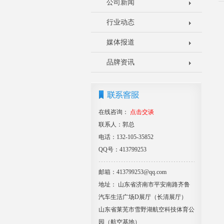
公司新闻
行业动态
媒体报道
品牌资讯
在线咨询：
点击交谈
联系人：郭总
电话：132-105-35852
QQ号：413799253
邮箱：413799253@qq.com
地址： 山东省济南市平安南路齐鲁
汽车生活广场D展厅（长清展厅）
山东省莱芜市雪野湖航空科技体育公
园（航空基地）