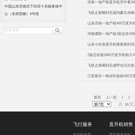
济南一地产租直升机空中看50
中国山东济南历下区经十东路奥体中
飞机之家顺利完成内蒙古赤峰
心（东荷西柳）8号馆
山东济南一地产租400万直升
河南濮阳一地产租2架总价30
山东小伙坐直升机接新娘到济
2架总价值2800万直升机助力
飞机之家顺利完成呼伦贝尔直
江苏南京一电动车族租400万
首页
上一页
1
2
共
16
页
飞行服务
直升机销售
直升机租赁
罗宾逊直升机