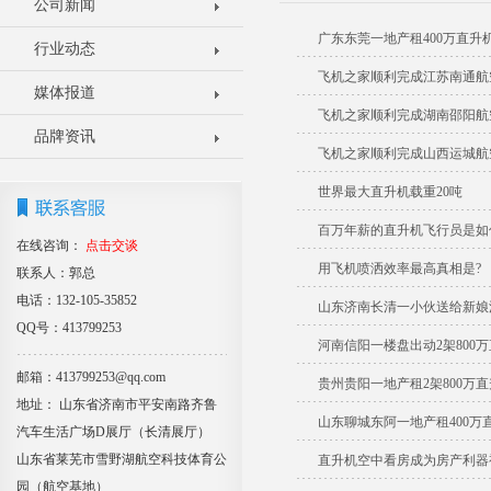
公司新闻
广东东莞一地产租400万直升
行业动态
飞机之家顺利完成江苏南通航
媒体报道
飞机之家顺利完成湖南邵阳航
品牌资讯
飞机之家顺利完成山西运城航
世界最大直升机载重20吨
百万年薪的直升机飞行员是如
在线咨询：
点击交谈
用飞机喷洒效率最高真相是?
联系人：郭总
电话：132-105-35852
山东济南长清一小伙送给新娘
QQ号：413799253
河南信阳一楼盘出动2架800
邮箱：413799253@qq.com
贵州贵阳一地产租2架800万
地址： 山东省济南市平安南路齐鲁
山东聊城东阿一地产租400万
汽车生活广场D展厅（长清展厅）
山东省莱芜市雪野湖航空科技体育公
直升机空中看房成为房产利器
园（航空基地）