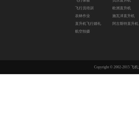
飞行体验
贝尔直升机
飞行员培训
欧洲直升机
农林作业
施瓦泽直升机
直升机飞行婚礼
阿古斯特直升机
航空拍摄
Copyright © 2002-201