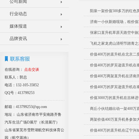
公司新闻
阳泉一架价值500多万的红
行业动态
济南一小伙新婚现场，租价值5
媒体报道
张家口直升机草原天路空中旅
品牌资讯
飞机之家龙虎山清明节踏青之
价值400万的直升机在北京二
价值400万的罗宾逊直升机在
在线咨询：
点击交谈
价值400万两架直升机在济南
联系人：郭总
电话：132-105-35852
价值400万的罗宾逊直升机在
QQ号：413799253
价值3000万的直升机在吉林
邮箱：413799253@qq.com
商丘小伙结婚出动一架400万
地址： 山东省济南市平安南路齐鲁
两架价值400万直升机务参加
汽车生活广场D展厅（长清展厅）
山东省莱芜市雪野湖航空科技体育公
价值400万的直升机在辽宁兴
园（航空基地）