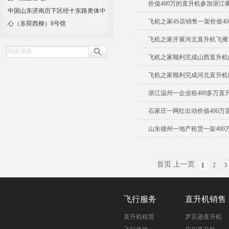
价值400万的直升机参加浙江
中国山东济南历下区经十东路奥体中
飞机之家4S店销售一架价值4
心（东荷西柳）8号馆
飞机之家开展河北直升机飞播
飞机之家顺利完成山西直升机
飞机之家顺利完成河北直升机
浙江温州一企业租400多万直
石家庄一网红出动价值400万
山东德州一地产租赁一架400
首页 上一页
1
2
3
飞行服务
直升机销售
直升机租赁
罗宾逊直升机